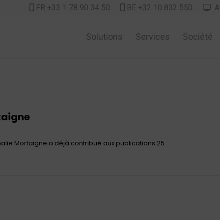
FR +33 1 78 90 34 50
BE +32 10 832 550
As



Solutions
Services
Société
taigne
alie Mortaigne
a déjà contribué aux publications 25.