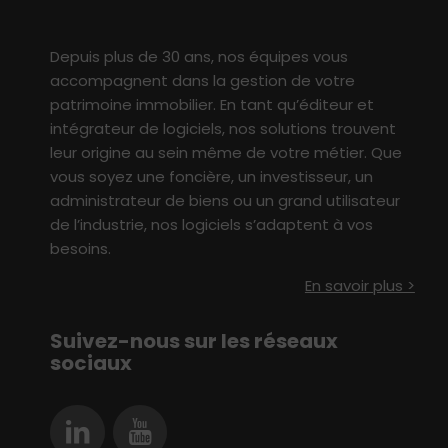
Depuis plus de 30 ans, nos équipes vous
accompagne
nt
dans
l
a
gestion
de votre
patrimoine immobilier
. En tant qu’éditeur et
intégrateur de logiciels, nos solutions
t
rouvent
leur origine au sein même de votre métier
.
Q
ue
vous soyez une foncière, un investisseur,
un
administrateur de biens ou un grand utilisateur
de l’industrie
, nos logiciels s’adaptent à vo
s
besoin
s
.
En savoir plus >
Suivez-nous sur les réseaux
sociaux