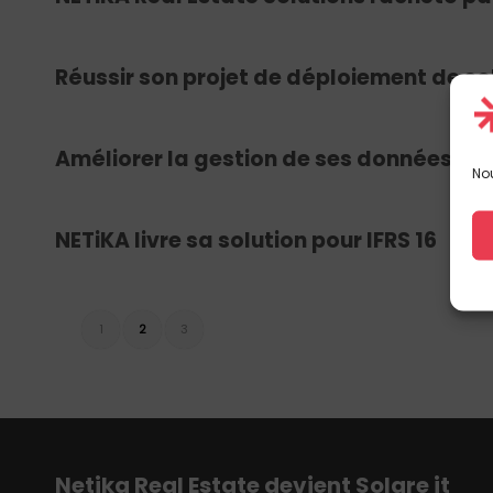
Réussir son projet de déploiement de so
Améliorer la gestion de ses données im
Nou
NETiKA livre sa solution pour IFRS 16
1
2
3
Netika
Real E
state
devient S
olare
i
t