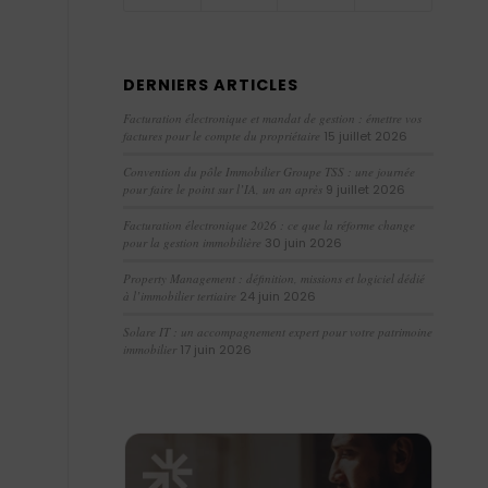
DERNIERS ARTICLES
Facturation électronique et mandat de gestion : émettre vos
factures pour le compte du propriétaire
15 juillet 2026
Convention du pôle Immobilier Groupe TSS : une journée
pour faire le point sur l’IA, un an après
9 juillet 2026
Facturation électronique 2026 : ce que la réforme change
pour la gestion immobilière
30 juin 2026
Property Management : définition, missions et logiciel dédié
à l’immobilier tertiaire
24 juin 2026
Solare IT : un accompagnement expert pour votre patrimoine
immobilier
17 juin 2026