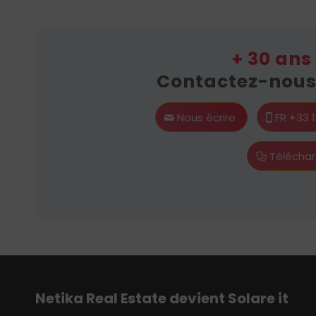
+ 30 ans
Contactez-nous 
Nous écrire
FR +33 
Téléchar
Netika
Real E
state
devient S
olare
i
t