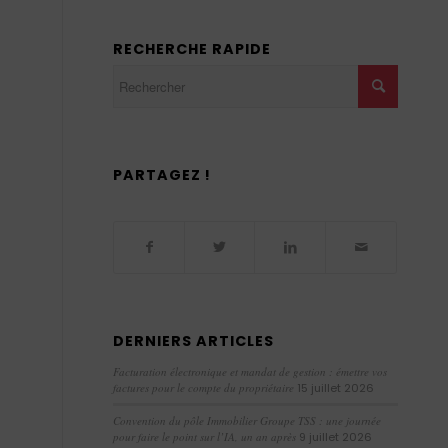
RECHERCHE RAPIDE
PARTAGEZ !
DERNIERS ARTICLES
Facturation électronique et mandat de gestion : émettre vos
factures pour le compte du propriétaire
15 juillet 2026
Convention du pôle Immobilier Groupe TSS : une journée
pour faire le point sur l’IA, un an après
9 juillet 2026