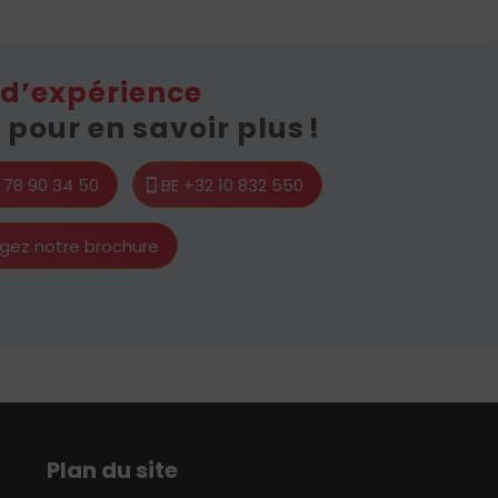
 d’expérience
pour en savoir plus !
1 78 90 34 50
BE +32 10 832 550
gez notre brochure
Plan du site