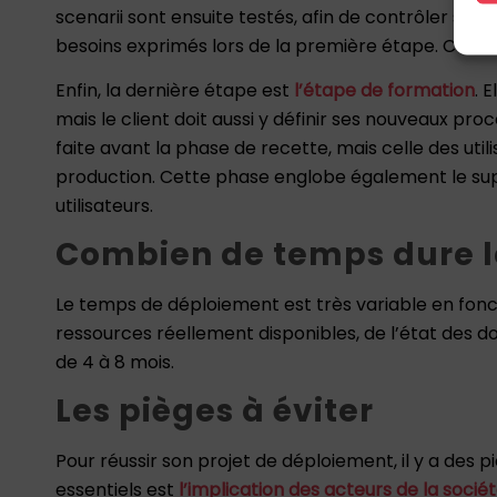
scenarii sont ensuite testés, afin de contrôler s’il
besoins exprimés lors de la première étape. C’est 
Enfin, la dernière étape est
l’étape de formation
. 
mais le client doit aussi y définir ses nouveaux proc
faite avant la phase de recette, mais celle des utili
production. Cette phase englobe également le s
utilisateurs.
Combien de temps dure l
Le temps de déploiement est très variable en fon
ressources réellement disponibles, de l’état des do
de 4 à 8 mois.
Les pièges à éviter
Pour réussir son projet de déploiement, il y a des p
essentiels est
l’implication des acteurs de la socié