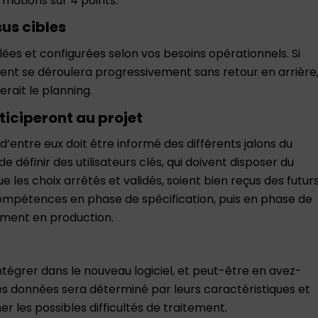
rmations sur 4 points.
sus cibles
llées et configurées selon vos besoins opérationnels. Si
ement se déroulera progressivement sans retour en arrière
rait le planning.
articiperont au projet
 d’entre eux doit être informé des différents jalons du
de définir des utilisateurs clés, qui doivent disposer du
e les choix arrêtés et validés, soient bien reçus des futur
e compétences en phase de spécification, puis en phase de
iement en production.
ntégrer dans le nouveau logiciel, et peut-être en avez-
des données sera déterminé par leurs caractéristiques et
r les possibles difficultés de traitement.