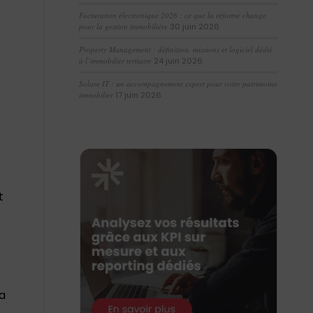
Facturation électronique 2026 : ce que la réforme change
pour la gestion immobilière
30 juin 2026
Property Management : définition, missions et logiciel dédié
à l’immobilier tertiaire
24 juin 2026
Solare IT : un accompagnement expert pour votre patrimoine
immobilier
17 juin 2026
t
s
la