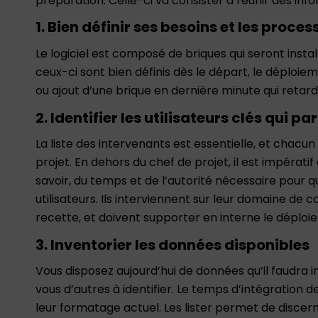
préparation. Celle-ci va consister à réunir des info
1. Bien définir ses besoins et les proces
Le logiciel est composé de briques qui seront insta
ceux-ci sont bien définis dès le départ, le déploi
ou ajout d’une brique en dernière minute qui retarde
2. Identifier les utilisateurs clés qui p
La liste des intervenants est essentielle, et chacun
projet. En dehors du chef de projet, il est impératif 
savoir, du temps et de l’autorité nécessaire pour qu
utilisateurs. Ils interviennent sur leur domaine d
recette, et doivent supporter en interne le déplo
3. Inventorier les données disponibles
Vous disposez aujourd’hui de données qu’il faudra i
vous d’autres à identifier. Le temps d’intégration 
leur formatage actuel. Les lister permet de discerne