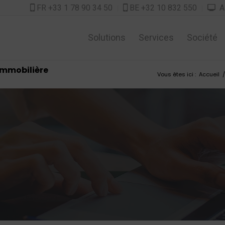
FR +33 1 78 90 34 50
BE +32 10 832 550
As



Solutions
Services
Société
 immobilière
Vous êtes ici :
Accueil
/