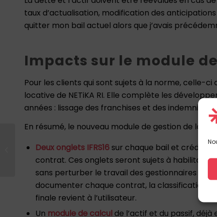
La dette et l’actif doivent être réévalués en cas 
taux d’actualisation, modification des anticipation
quitter mon bail actuel alors que j’avais précédem
Impacts sur le module de 
Pour les clients qui sont sujets à la norme, celle-ci
locative de NETiKA RI. Elle complète les développe
années : lissage des franchises et des indemnités, c
En résumé, le nouveau module de gestion de la no
NETiKA propose des
Nou
Deux onglets IFRS16
sur chaque bail et crédit-ba
solutions mobiles
contrat. Ces onglets seront sujets à habilitations
innovantes
sans perturber le travail des gestionnaires loca
documenter chaque contrat, la classification q
finale revient à l’utilisateur.
Un
module de calcul
de l’actif et du passif, déj