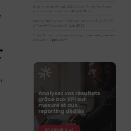
Facturation électronique 2026 : ce que la réforme change
pour la gestion immobilière
30 juin 2026
a
Property Management : définition, missions et logiciel dédié
à l’immobilier tertiaire
24 juin 2026
Solare IT : un accompagnement expert pour votre patrimoine
immobilier
17 juin 2026
s
ge
e
r,