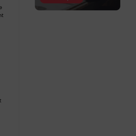
e
nt
.
t