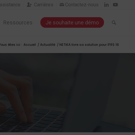
sistance
Carrières
Contactez-nous


Ressources
Je souhaite une démo
Vous êtes ici :
Accueil
/
Actualité
/
NETiKA livre sa solution pour IFRS 16