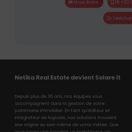
Nous écrire
FR +33 
Téléchar
Netika
Real E
state
devient S
olare
i
t
Depuis plus de 30 ans, nos équipes vous
accompagne
nt
dans
l
a
gestion
de votre
patrimoine immobilier
. En tant qu’éditeur et
intégrateur de logiciels, nos solutions
t
rouvent
leur origine au sein même de votre métier
.
Q
ue
vous soyez une foncière, un investisseur,
un