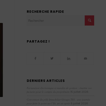
RECHERCHE RAPIDE
PARTAGEZ !
DERNIERS ARTICLES
Facturation électronique et mandat de gestion : émettre vos
factures pour le compte du propriétaire
15 juillet 2026
Convention du pôle Immobilier Groupe TSS : une journée
pour faire le point sur l’IA, un an après
9 juillet 2026