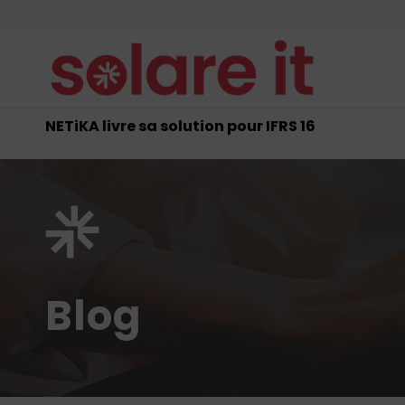
NETiKA livre sa solution pour IFRS 16
Blog