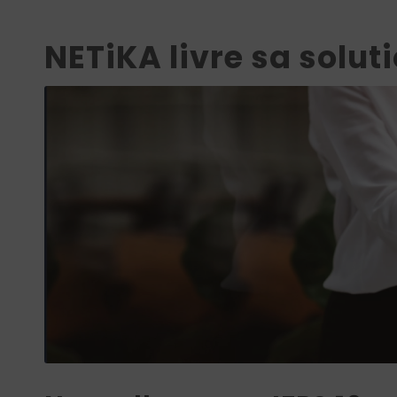
NETiKA livre sa soluti