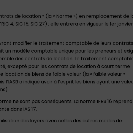
 Contrats de location » (la « Norme ») en remplacement de l
C 4, SIC 15, SIC 27) ; elle entrera en vigueur le 1er janvier
evront modifier le traitement comptable de leurs contrat
duit un modèle comptable unique pour les preneurs et exi
ensemble des contrats de location. Le traitement comptabl
lité, excepté pour les contrats de location à court terme
 location de biens de faible valeur (la « faible valeur »
l’IASB a indiqué avoir à l’esprit les biens ayant une valeu
ns).
 norme ne sont pas conséquents. La norme IFRS 16 reprend
ante dans IAS 17.
ilisation des loyers avec celles des autres modes de