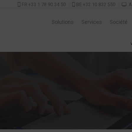
FR +33 1 78 90 34 50
BE +32 10 832 550
As



Solutions
Services
Société