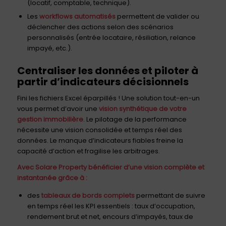
(locatif, comptable, technique).
Les
workflows automatisés
permettent de valider ou
déclencher des actions selon des scénarios
personnalisés (entrée locataire, résiliation, relance
impayé, etc.).
Centraliser les données et piloter à
partir d’indicateurs décisionnels
Fini les fichiers Excel éparpillés ! Une solution tout-en-un
vous permet d’avoir une
vision synthétique de votre
gestion immobilière
. Le pilotage de la performance
nécessite une vision consolidée et temps réel des
données. Le manque d’indicateurs fiables freine la
capacité d’action et fragilise les arbitrages.
Avec Solare Property bénéficier d’une
vision complète et
instantanée grâce à :
des
tableaux de bords complets
permettant de suivre
en temps réel les KPI essentiels : taux d’occupation,
rendement brut et net, encours d’impayés, taux de