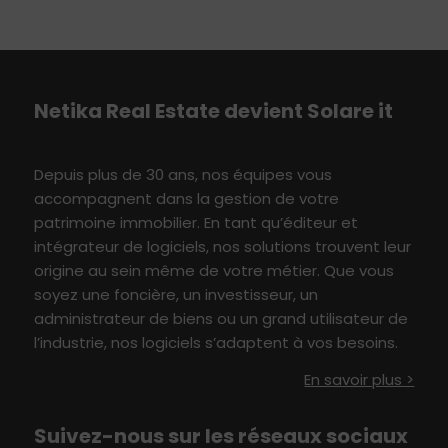
Netika
Real E
state
devient S
olare
i
t
Depuis plus de 30 ans, nos équipes vous
accompagne
nt
dans
l
a
gestion
de votre
patrimoine immobilier
. En tant qu’éditeur et
intégrateur de logiciels, nos solutions
t
rouvent leur
origine au sein même de votre métier
.
Q
ue vous
soyez une foncière, un investisseur,
un
administrateur de biens ou un grand utilisateur
de
l’industrie
, nos logiciels s’adaptent à vo
s besoin
s
.
En savoir plus >
Suivez-nous sur les réseaux sociaux