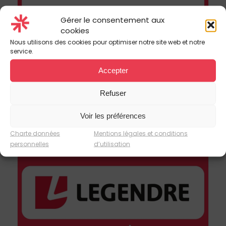
Gérer le consentement aux
cookies
Nous utilisons des cookies pour optimiser notre site web et notre
service.
Accepter
Gecina choisit Solare IT pour
Refuser
accélérer la digitalisation de la
gestion de ses actifs immobiliers
Voir les préférences
Charte données
Mentions légales et conditions
personnelles
d’utilisation