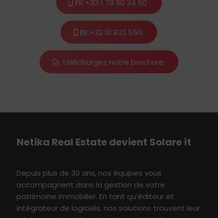
FR +33 1 78 90 34 50
BE +32 10 832 550
Téléchargez notre brochure
Netika
Real E
state
devient S
olare
i
t
Depuis plus de 30 ans, nos équipes vous
accompagne
nt
dans
l
a
gestion
de votre
patrimoine immobilier
. En tant qu’éditeur et
intégrateur de logiciels, nos solutions
t
rouvent leur