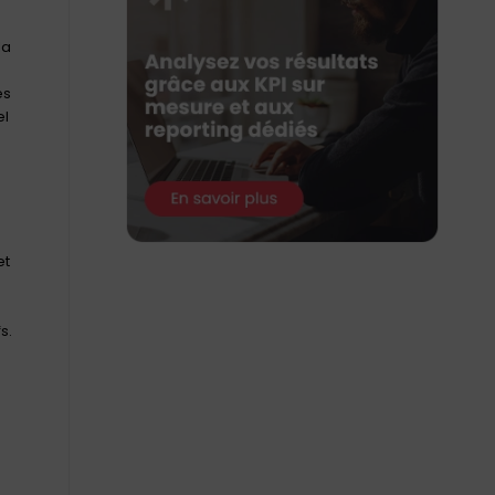
la
es
el
et
s.