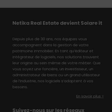
Netika
Real E
state
devient S
olare
i
t
Depuis plus de 30 ans, nos équipes vous
accompagne
nt
dans
l
a
gestion
de votre
patrimoine immobilier
. En tant qu’éditeur et
intégrateur de logiciels, nos solutions
t
rouvent
leur origine au sein même de votre métier
.
Q
ue
vous soyez une foncière, un investisseur,
un
administrateur de biens ou un grand utilisateur
de l’industrie
, nos logiciels s’adaptent à vo
s
besoin
s
.
En savoir plus >
Suivez-nous sur les réseaux