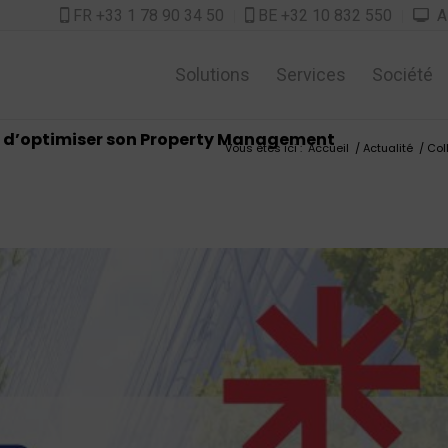
FR +33 1 78 90 34 50
BE +32 10 832 550
As



Solutions
Services
Société
in d’optimiser son Property Management
Vous êtes ici :
Accueil
/
Actualité
/
Col