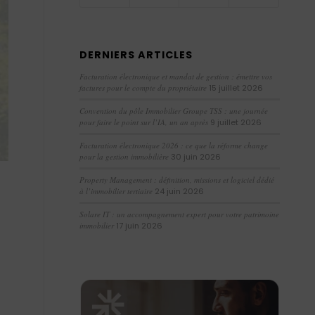
DERNIERS ARTICLES
Facturation électronique et mandat de gestion : émettre vos
factures pour le compte du propriétaire
15 juillet 2026
Convention du pôle Immobilier Groupe TSS : une journée
pour faire le point sur l’IA, un an après
9 juillet 2026
Facturation électronique 2026 : ce que la réforme change
pour la gestion immobilière
30 juin 2026
Property Management : définition, missions et logiciel dédié
à l’immobilier tertiaire
24 juin 2026
Solare IT : un accompagnement expert pour votre patrimoine
immobilier
17 juin 2026