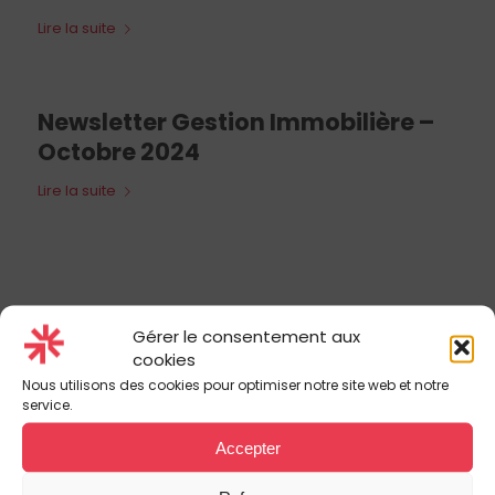
Lire la suite
Newsletter Gestion Immobilière –
Octobre 2024
Lire la suite
Gérer le consentement aux
cookies
Nous utilisons des cookies pour optimiser notre site web et notre
service.
Netika
Real E
state
devient S
olare
i
t
Accepter
Depuis plus de 30 ans, nos équipes vous