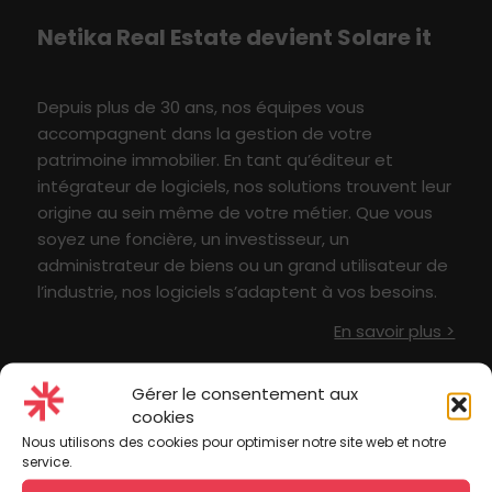
Netika
Real E
state
devient S
olare
i
t
Depuis plus de 30 ans, nos équipes vous
accompagne
nt
dans
l
a
gestion
de votre
patrimoine immobilier
. En tant qu’éditeur et
intégrateur de logiciels, nos solutions
t
rouvent leur
origine au sein même de votre métier
.
Q
ue vous
soyez une foncière, un investisseur,
un
administrateur de biens ou un grand utilisateur
de
l’industrie
, nos logiciels s’adaptent à vo
s besoin
s
.
En savoir plus >
Suivez-nous sur les réseaux sociaux
Gérer le consentement aux
cookies
Nous utilisons des cookies pour optimiser notre site web et notre
service.