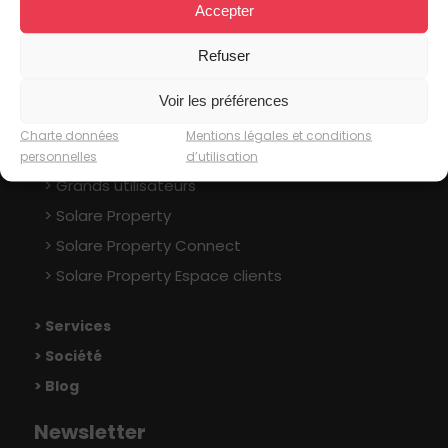
Accepter
Plan du site
Refuser
> Solutions
Voir les préférences
Foncières, Investisseurs
Charte données
Mentions légales et conditions
Administrateurs de biens
personnelles
d’utilisation
Grands utilisateurs
Solare Property
Solare Property Connect
Solare Property Espace clients
> Services
> Société
> Blog
Newsletter