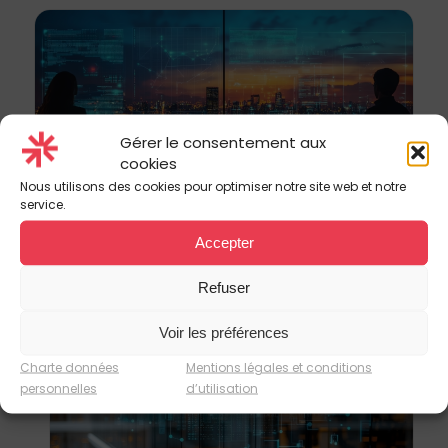
Gérer le consentement aux
cookies
Nous utilisons des cookies pour optimiser notre site web et notre
service.
Solare IT : un accompagnement
Accepter
expert pour votre patrimoine
Refuser
immobilier
Voir les préférences
Charte données
Mentions légales et conditions
personnelles
d’utilisation