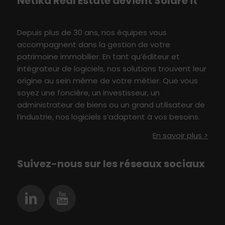
Netika
Real E
state
devient S
olare
i
t
Depuis plus de 30 ans, nos équipes vous
accompagne
nt
dans
l
a
gestion
de votre
patrimoine immobilier
. En tant qu’éditeur et
intégrateur de logiciels, nos solutions
t
rouvent leur
origine au sein même de votre métier
.
Q
ue vous
soyez une foncière, un investisseur,
un
administrateur de biens ou un grand utilisateur
de
l’industrie
, nos logiciels s’adaptent à vo
s besoin
s
.
En savoir plus >
Suivez-nous sur les réseaux sociaux