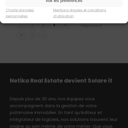
Voir les préférences
Charte données
Mentions légales et conditions
personnelles
d’utilisation
‹
1
2
3
4
Page 3 sur 11
5
›
»
Netika
Real E
state
devient S
olare
i
t
Depuis plus de 30 ans, nos équipes vous
accompagne
nt
dans
l
a
gestion
de votre
patrimoine immobilier
. En tant qu’éditeur et
intégrateur de logiciels, nos solutions
t
rouvent leur
origine au sein même de votre métier
.
Q
ue vous