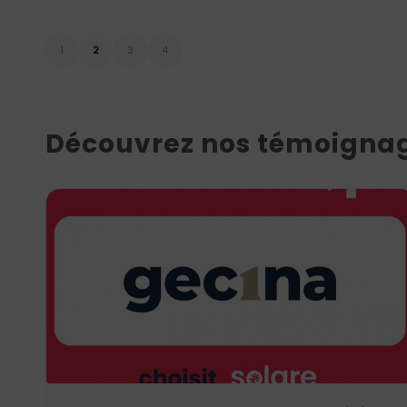
1
2
3
4
Découvrez nos témoignag