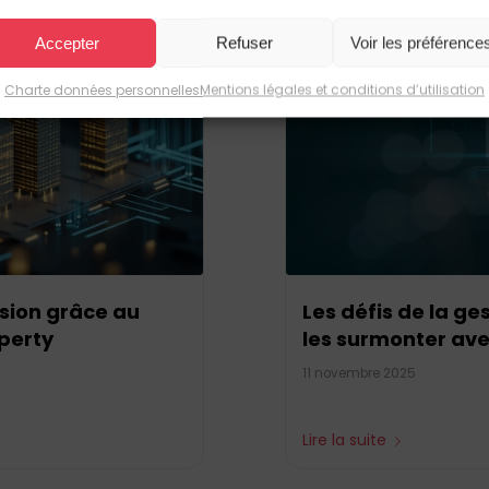
Accepter
Refuser
Voir les préférence
Charte données personnelles
Mentions légales et conditions d’utilisation
ision grâce au
Les défis de la g
operty
les surmonter ave
11 novembre 2025
Lire la suite