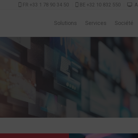
FR +33 1 78 90 34 50
BE +32 10 832 550
As



Solutions
Services
Société