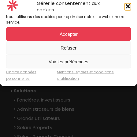
Gérer le consentement aux
l’industrie
, nos logiciels s’adaptent à vo
s besoin
s
.
cookies
En savoir plus >
Nous utilisons des cookies pour optimiser notre site web et notre
service.
Suivez-nous sur les réseaux sociaux
Accepter
Refuser
Voir les préférences
Charte données
Mentions légales et conditions
Plan du site
personnelles
d’utilisation
> Solutions
Foncières, Investisseurs
Administrateurs de biens
Grands utilisateurs
Solare Property
Solare Property Connect