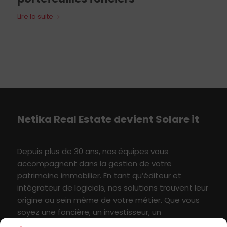
Lire la suite
Netika
Real E
state
devient S
olare
i
t
Depuis plus de 30 ans, nos équipes vous
accompagne
nt
dans
l
a
gestion
de votre
patrimoine immobilier
. En tant qu’éditeur et
intégrateur de logiciels, nos solutions
t
rouvent leur
origine au sein même de votre métier
.
Q
ue vous
soyez une foncière, un investisseur,
un
administrateur de biens ou un grand utilisateur
de