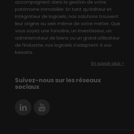
accompagne
nt
dans
l
a
gestion
de votre
patrimoine immobilier
. En tant qu’éditeur et
intégrateur de logiciels, nos solutions
t
rouvent
leur origine au sein même de votre métier
.
Q
ue
vous soyez une foncière, un investisseur,
un
administrateur de biens ou un grand utilisateur
de l’industrie
, nos logiciels s’adaptent à vo
s
besoin
s
.
En savoir plus >
Suivez-nous sur les réseaux
sociaux