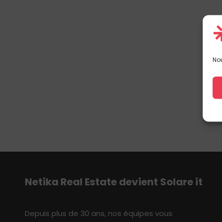
Nou
Netika
Real E
state
devient S
olare
i
t
Depuis plus de 30 ans, nos équipes vous