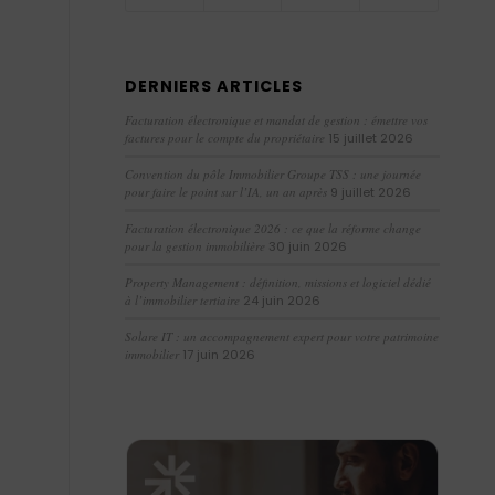
DERNIERS ARTICLES
Facturation électronique et mandat de gestion : émettre vos
factures pour le compte du propriétaire
15 juillet 2026
Convention du pôle Immobilier Groupe TSS : une journée
pour faire le point sur l’IA, un an après
9 juillet 2026
Facturation électronique 2026 : ce que la réforme change
pour la gestion immobilière
30 juin 2026
Property Management : définition, missions et logiciel dédié
à l’immobilier tertiaire
24 juin 2026
Solare IT : un accompagnement expert pour votre patrimoine
immobilier
17 juin 2026