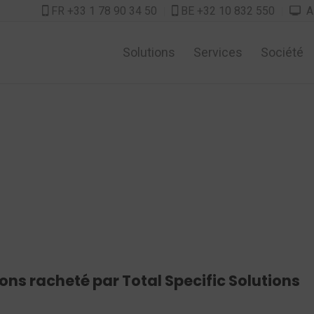
FR +33 1 78 90 34 50
BE +32 10 832 550
As



Solutions
Services
Société
ions racheté par Total Specific Solutions